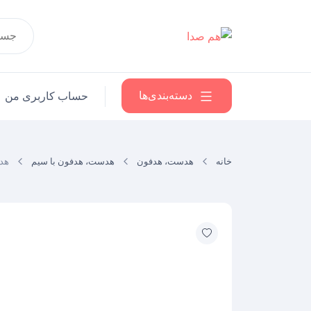
Ski
Products
t
search
conten
دسته‌بندی‌ها
حساب کاربری من
خانه
هدست، هدفون
هدست، هدفون با سیم
هدست RJ9 برا