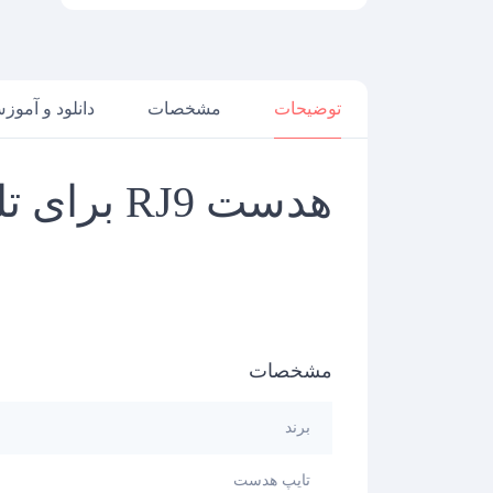
توضیحات
مشخصات
دانلود و آموز
توضیحات
هدست RJ9 برای تلفنهای ویپ YHS34 Mono
مشخصات
برند
تایپ هدست