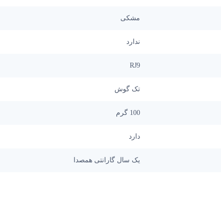
مشکی
ندارد
RJ9
تک گوش
100 گرم
دارد
یک سال گارانتی همصدا