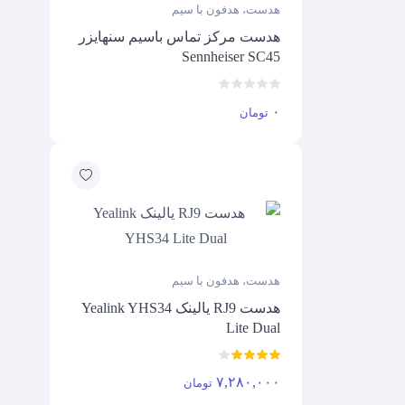
هدست، هدفون با سیم
هدست مرکز تماس باسیم سنهایزر
Sennheiser SC45
۰
تومان
هدست، هدفون با سیم
هدست RJ9 یالینک Yealink YHS34
Lite Dual
۷,۲۸۰,۰۰۰
تومان