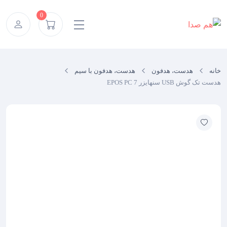
Ski
0
t
conten
خانه
هدست، هدفون
هدست، هدفون با سیم
هدست تک گوش USB سنهایزر EPOS PC 7