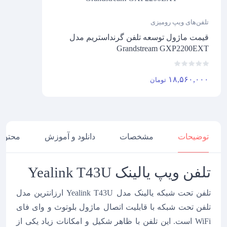
تلفن‌های ویپ رومیزی
قیمت ماژول توسعه تلفن گرنداستریم مدل
Grandstream GXP2200EXT
۱۸,۵۶۰,۰۰۰
تومان
توضیحات
مشخصات
دانلود و آموزش
محتویا
توضیحات
تلفن ویپ یالینک Yealink T43U
تلفن تحت شبکه یالینک مدل Yealink T43U ارزانترین مدل
تلفن تحت شبکه با قابلیت اتصال ماژول بلوتوث و وای فای
WiFi است. این تلفن با ظاهر شکیل و امکانات زیاد یکی از