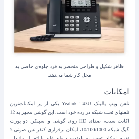
ظاهر شکیل و طراحی منحصر به فرد جلوه‌ی خاصی به
محل کار شما می‌دهد.
امکانات
تلفن ویپ یالینک Yealink T43U یکی از پر امکانات‌ترین
تلفنهای تحت شبکه در رده خود است. این گوشی مجهز به 12
اکانت سیپ، صدای HD روی گوشی و اسپیکر، دو پورت
گیگ شبکه 10/100/1000، امکان برقراری کنفرانس صوتی 5
نفره، امکان تجهیز به بلوتوث و وای فای با اتصال ماژول،